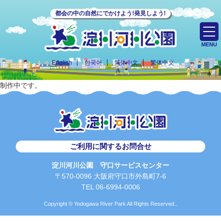
都会の中の自然にでかけよう!発見しよう!
MENU
English
한국어
简体中文
繁体中文
制作中です。
ご利用に関するお問合せ
淀川河川公園 守口サービスセンター
〒570-0096 大阪府守口市外島町7-6
TEL 06-6994-0006
Copyright © Yodogawa River Park All Rights Reserved..