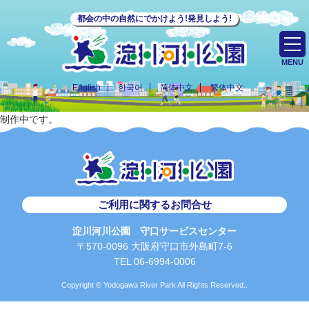
都会の中の自然にでかけよう!発見しよう!
MENU
English
한국어
简体中文
繁体中文
制作中です。
ご利用に関するお問合せ
淀川河川公園 守口サービスセンター
〒570-0096 大阪府守口市外島町7-6
TEL 06-6994-0006
Copyright © Yodogawa River Park All Rights Reserved..