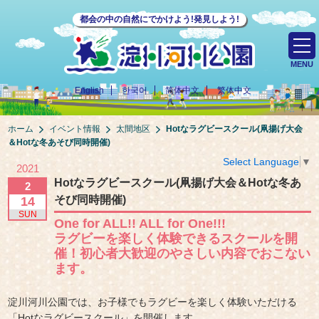
都会の中の自然にでかけよう!発見しよう!
MENU
English
한국어
简体中文
繁体中文
ホーム
イベント情報
太間地区
Hotなラグビースクール(凧揚げ大会
＆Hotな冬あそび同時開催)
Select Language
▼
2021
Hotなラグビースクール(凧揚げ大会＆Hotな冬あ
2
そび同時開催)
14
SUN
One for ALL!! ALL for One!!!
ラグビーを楽しく体験できるスクールを開
催！初心者大歓迎のやさしい内容でおこない
ます。
淀川河川公園では、お子様でもラグビーを楽しく体験いただける
「Hotなラグビースクール」を開催します。