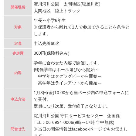
淀川河川公園 太間地区(寝屋川市)
開催場所
太間地区 陸上トラック
年長～小学6年生
※保護者から離れて1人で参加できることを条件と
対象
します。
申込先着60名
定員
300円(保険料込み)
参加費
学年に合わせた内容で開催します。
例)低学年はボール遊びから開始～
内容
中学年はタグラグビーから開始～
高学年はラインアウトから開始～
1月8日(金)10:00から当ページ内の申込フォームに
て受付。
申込方法
定員になり次第、受付終了となります。
淀川河川公園 守口サービスセンター 企画係
TEL：06-6994-0006(9時～17時 年中無休)
※当日の開催情報はfacebookページでもお伝えし
問合せ先
ます。