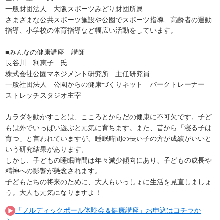
一般財団法人 大阪スポーツみどり財団所属
さまざまな公共スポーツ施設や公園でスポーツ指導、高齢者の運動
指導、小学校の体育指導など幅広い活動をしています。
■みんなの健康講座 講師
長谷川 利恵子 氏
株式会社公園マネジメント研究所 主任研究員
一般社団法人 公園からの健康づくりネット パークトレーナー
ストレッチスタジオ主宰
カラダを動かすことは、こころとからだの健康に不可欠です。子ど
もは外でいっぱい遊ぶと元気に育ちます。また、昔から「寝る子は
育つ」と言われていますが、睡眠時間の長い子の方が成績がいいと
いう研究結果があります。
しかし、子どもの睡眠時間は年々減少傾向にあり、子どもの成長や
精神への影響が懸念されます。
子どもたちの将来のために、大人もいっしょに生活を見直しましょ
う。大人も元気になりますよ！
「ノルディックポール体験会＆健康講座」お申込はコチラか