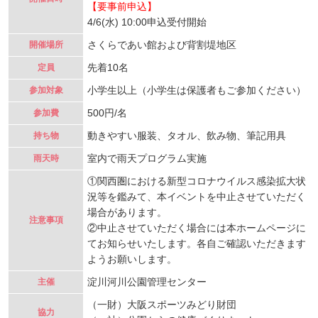
【要事前申込】
4/6(水) 10:00申込受付開始
さくらであい館および背割堤地区
開催場所
先着10名
定員
小学生以上（小学生は保護者もご参加ください）
参加対象
500円/名
参加費
動きやすい服装、タオル、飲み物、筆記用具
持ち物
室内で雨天プログラム実施
雨天時
①関西圏における新型コロナウイルス感染拡大状
況等を鑑みて、本イベントを中止させていただく
場合があります。
注意事項
②中止させていただく場合には本ホームページに
てお知らせいたします。各自ご確認いただきます
ようお願いします。
淀川河川公園管理センター
主催
（一財）大阪スポーツみどり財団
協力