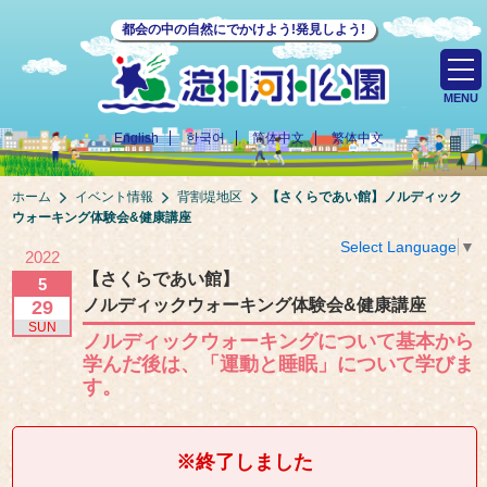
都会の中の自然にでかけよう!発見しよう!
MENU
English
한국어
简体中文
繁体中文
ホーム
イベント情報
背割堤地区
【さくらであい館】
ノルディック
ウォーキング体験会&健康講座
Select Language
▼
2022
【さくらであい館】
5
ノルディックウォーキング体験会&健康講座
29
SUN
ノルディックウォーキングについて基本から
学んだ後は、「運動と睡眠」について学びま
す。
※終了しました