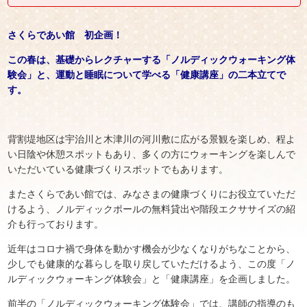
さくらであい館 初企画！
この春は、基礎からレクチャーする
「ノルディックウォーキング体
験会」と、
運動と睡眠について学べる「健康講座」の二本立てで
す。
背割堤地区は宇治川と木津川の河川敷に広がる景観を楽しめ、程よ
い日陰や休憩スポットもあり、多くの方にウォーキングを楽しんで
いただいている健康づくりスポットでもあります。
またさくらであい館では、みなさまの健康づくりにお役立ていただ
けるよう、ノルディックポールの無料貸出や階段エクササイズの紹
介も行っております。
近年はコロナ禍で身体を動かす機会が少なくなりがちなことから、
少しでも健康的な暮らしを取り戻していただけるよう、この度「ノ
ルディックウォーキング体験会」と「健康講座」を企画しました。
前半の「ノルディックウォーキング体験会」では、講師の指導のも