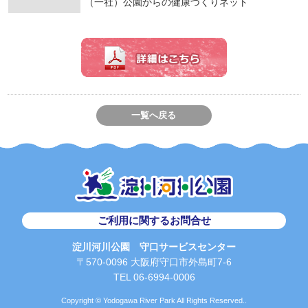
（一社）公園からの健康づくりネット
一覧へ戻る
ご利用に関するお問合せ
淀川河川公園 守口サービスセンター
〒570-0096 大阪府守口市外島町7-6
TEL 06-6994-0006
Copyright © Yodogawa River Park All Rights Reserved..