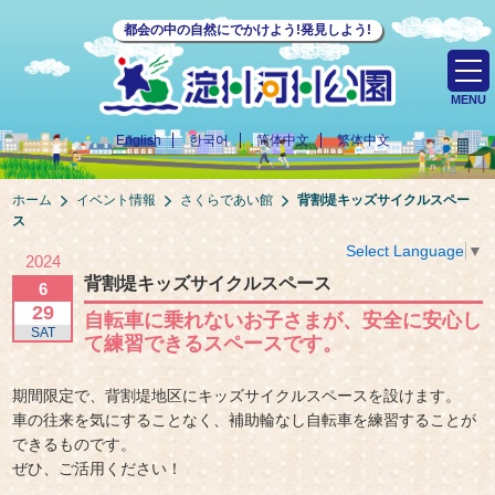
都会の中の自然にでかけよう!発見しよう!
MENU
English
한국어
简体中文
繁体中文
ホーム
イベント情報
さくらであい館
背割堤キッズサイクルスペー
ス
Select Language
▼
2024
背割堤キッズサイクルスペース
6
29
自転車に乗れないお子さまが、安全に安心し
SAT
て練習できるスペースです。
期間限定で、背割堤地区にキッズサイクルスペースを設けます。
車の往来を気にすることなく、補助輪なし自転車を練習することが
できるものです。
ぜひ、ご活用ください！