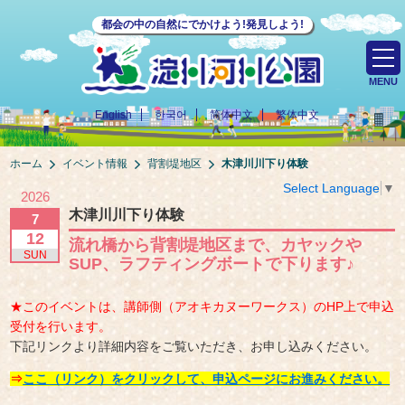
都会の中の自然にでかけよう!発見しよう!
MENU
English
한국어
简体中文
繁体中文
ホーム
イベント情報
背割堤地区
木津川川下り体験
Select Language
▼
2026
木津川川下り体験
7
12
流れ橋から背割堤地区まで、カヤックや
SUN
SUP、ラフティングボートで下ります♪
★このイベントは、講師側（アオキカヌーワークス）のHP上で申込
受付を行います。
下記リンクより詳細内容をご覧いただき、お申し込みください。
⇒
ここ（リンク）をクリックして、申込ページにお進みください。