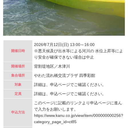
2026年7月12日(日) 13:00～16:00
※悪天候及び出水等による河川の 水位上昇等によ
開催日時
り安全が確保できない場合は中止
背割堤地区／木津川
開催場所
やわた流れ橋交流プラザ 四季彩館
集合場所
詳細は、申込ページでご確認ください。
対象
詳細は、申込ページでご確認ください。
定員
このページに記載のリンクより申込ページに進ん
で入力をお願いします。
申込方法
https://www.kanu.co.jp/view/item/000000000256?
category_page_id=ct85