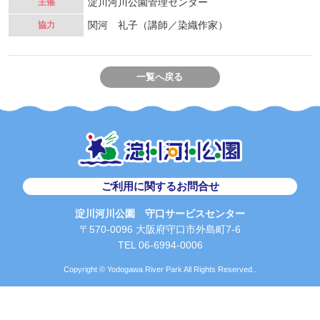
淀川河川公園管理センター
主催
関河 礼子（講師／染織作家）
協力
一覧へ戻る
ご利用に関するお問合せ
淀川河川公園 守口サービスセンター
〒570-0096 大阪府守口市外島町7-6
TEL 06-6994-0006
Copyright © Yodogawa River Park All Rights Reserved..