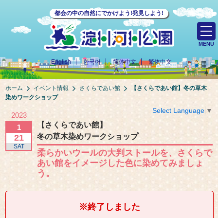
都会の中の自然にでかけよう!発見しよう!
MENU
English
한국어
简体中文
繁体中文
ホーム
イベント情報
さくらであい館
【さくらであい館】
冬の草木
染めワークショップ
Select Language
▼
2023
【さくらであい館】
1
冬の草木染めワークショップ
21
SAT
柔らかいウールの大判ストールを、さくらで
あい館をイメージした色に染めてみましょ
う。
※終了しました