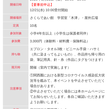
【要事前申込】
開催日時
12/21(水) 10:00受付開始
さくらであい館 学習室「木津」・屋外広場
開催場所
10名
定員
小学4年生以上（小学生は保護者同伴）
参加対象
3,000円（体験料・材料費・保険料込）
参加費
エプロン・タオル3枚・ビニール手袋・ハサミ
（共に染まってもよいもの）、作品持ち帰り用の
持ち物
袋、筆記用具、針・糸（作品にタグをつけます）
開催（室内で実施します）
雨天時
①関西圏における新型コロナウイルス感染拡大状
況等を鑑みて、本イベントを中止させていただく
場合があります。
注意事項
②中止させていただく場合には本ホームページに
てお知らせいたします。各自ご確認いただきます
ようお願いします。