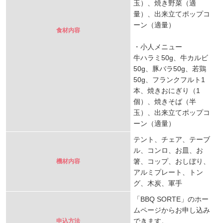
玉）、焼き野菜（適
量）、出来立てポップコ
ーン（適量）
食材内容
・小人メニュー
牛ハラミ50g、牛カルビ
50g、豚バラ50g、若鶏
50g、フランクフルト1
本、焼きおにぎり（1
個）、焼きそば（半
玉）、出来立てポップコ
ーン（適量）
テント、チェア、テーブ
ル、コンロ、お皿、お
箸、コップ、おしぼり、
機材内容
アルミプレート、トン
グ、木炭、軍手
「BBQ SORTE」のホー
ムページからお申し込み
できます。
申込方法