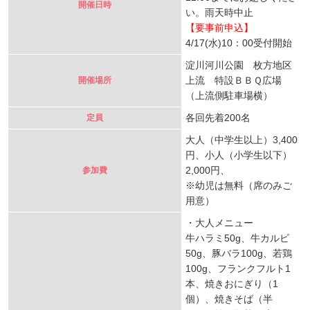
開催日時
い。雨天時中止
【要事前申込】
4/17(水)10：00受付開始
淀川河川公園 枚方地区
上流 特設ＢＢＱ広場
開催場所
（上流側駐車場横）
各回先着200名
定員
大人（中学生以上）3,400
円、小人（小学生以下）
2,000円、
参加費
※幼児は無料（席のみご
用意）
・大人メニュー
牛ハラミ50g、牛カルビ
50g、豚バラ100g、若鶏
100g、フランクフルト1
本、焼きおにぎり（1
個）、焼きそば（半