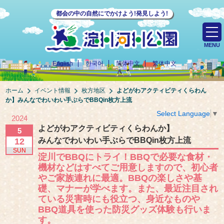
都会の中の自然にでかけよう!発見しよう!
MENU
English
한국어
简体中文
繁体中文
ホーム
イベント情報
枚方地区
よどがわアクティビティくらわん
か】
みんなでわいわい手ぶらでBBQin枚方上流
Select Language
▼
2024
よどがわアクティビティくらわんか】
5
みんなでわいわい手ぶらでBBQin枚方上流
12
SUN
淀川でBBQにトライ！BBQで必要な食材・
機材などはすべてご用意しますので、初心者
やご家族連れに最適。BBQの楽しさや基
礎、マナーが学べます。また、最近注目され
ている災害時にも役立つ、身近なものや
BBQ道具を使った防災グッズ体験も行いま
す。