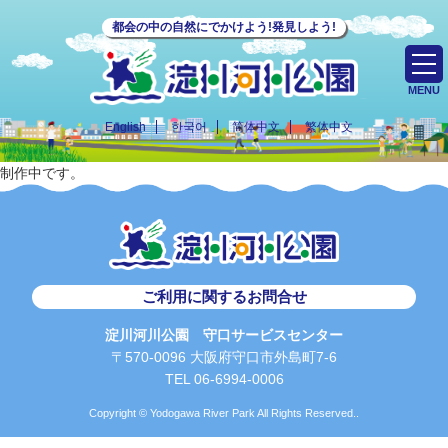
都会の中の自然にでかけよう!発見しよう!
MENU
English
한국어
简体中文
繁体中文
制作中です。
ご利用に関するお問合せ
淀川河川公園 守口サービスセンター
〒570-0096 大阪府守口市外島町7-6
TEL 06-6994-0006
Copyright © Yodogawa River Park All Rights Reserved..