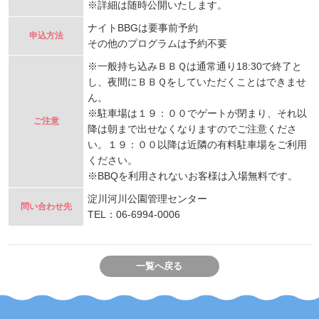
※詳細は随時公開いたします。
ナイトBBGは要事前予約
申込方法
その他のプログラムは予約不要
※一般持ち込みＢＢＱは通常通り18:30で終了と
し、夜間にＢＢＱをしていただくことはできませ
ん。
※駐車場は１９：００でゲートが閉まり、それ以
ご注意
降は朝まで出せなくなりますのでご注意くださ
い。１９：００以降は近隣の有料駐車場をご利用
ください。
※BBQを利用されないお客様は入場無料です。
淀川河川公園管理センター
問い合わせ先
TEL：06-6994-0006
一覧へ戻る