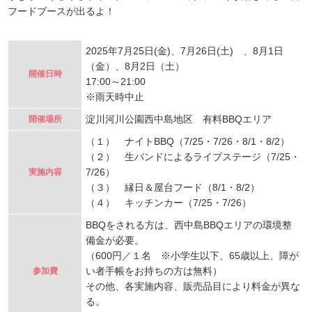
フードブースが出るよ！
2025年7月25日(金)、7月26日(土) 、8月1日
（金）、8月2日（土）
開催日時
17:00～21:00
※雨天時中止
淀川河川公園西中島地区 有料BBQエリア
開催場所
（１） ナイトBBQ（7/25・7/26・8/1・8/2）
（２） 生バンドによるライブステージ（7/25・
7/26）
実施内容
（３） 縁日＆屋台フード（8/1・8/2）
（４） キッチンカー（7/25・7/26）
BBQをされる方は、西中島BBQエリアの環境整
備金が必要。
（600円／１名 ※小学生以下、65歳以上、障が
い者手帳をお持ちの方は無料）
参加費
その他、各実施内容、販売品目により料金が異な
る。