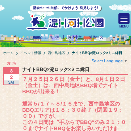
都会の中の自然にでかけよう!発見しよう!
MENU
English
한국어
简体中文
繁体中文
ホーム
イベント情報
西中島地区
ナイトBBQ×淀ロック×ミニ縁日
Select Language
▼
2025
ナイトBBQ×淀ロック×ミニ縁日
8
2
７月２５日２６日（金土）と、8月１日２日
SAT
（金土）は、西中島地区BBQ場でナイト
BBQが出来る！
通常５/１７～８/１６まで、西中島地区の
BBQエリアは１８：３０終了（閉園１９：
００）ですが、
この４日間は〝手ぶらでBBQ″のみ２１：０
０までナイトBBQをお楽しみいただけま