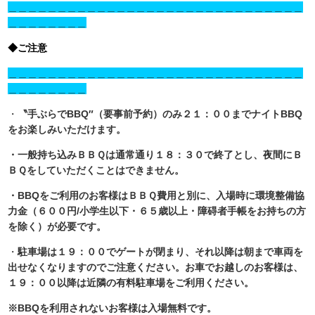
＿＿＿＿＿＿＿＿＿＿＿＿＿＿＿＿＿＿＿＿＿＿＿＿＿＿＿＿＿＿
＿＿＿＿＿＿＿＿
◆ご注意
＿＿＿＿＿＿＿＿＿＿＿＿＿＿＿＿＿＿＿＿＿＿＿＿＿＿＿＿＿＿
＿＿＿＿＿＿＿＿
・
〝手ぶらでBBQ″（要事前予約）のみ２１：００までナイトBBQ
をお楽しみいただけます。
・一般持ち込みＢＢＱは通常通り１８：３０で終了とし、夜間にＢ
ＢＱをしていた
だくことはできません。
・BBQをご利用のお客様はＢＢＱ費用と別に、入場時に環境整備協
力金
（６００円/小学生以下・６５歳以上・障碍者手帳をお持ちの方
を除く）が必要です。
・
駐車場は１９：００でゲートが閉まり、それ以降は朝まで車両を
出せなくなりますのでご注意ください。お車でお越しのお客様は、
１９：００以降は近隣の有料駐車場をご利用ください。
※BBQを利用されないお客様は入場無料です。