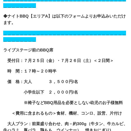
＿＿＿＿＿＿＿＿
◆ナイトBBQ【エリアA】は以下のフォームよりお申込みいただけ
ます。
＿＿＿＿＿＿＿＿＿＿＿＿＿＿＿＿＿＿＿＿＿＿＿＿＿＿＿＿＿＿
＿＿＿＿＿＿＿＿
ライブステージ前のBBQ席
受付日：７月２５日（金）・７月２６日（土）＜２日間＞
時 間：１７時～２０時半
価 格：大人 ３，５００円/名
小学生以下 ２，０００円/名
※椅子などBBQ用品を必要としない幼児のお子様無料
＜費用に含まれるもの＞食材、
機材、コンロ、設営、片付け
大人プラン：前菜盛り合わせ、肉－約300g（牛タン、牛カルビ、
牛ハラミ、豚バラ、鶏もも、ウインナー）、焼きおにぎり)