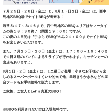
７月２５日・２６日（金土）と、8月１・日２日（金土）は、西中
島地区BBQ場でナイトBBQが出来る！
通常５/１７～８/１６まで、西中島地区のBBQエリアはサマータイ
ムの為１８：３０終了（閉園１９：００）ですが、
この夏の４日間は〝手ぶらでBBQ″のみ２１：００までナイトBBQ
をお楽しみいただけます。
また、７月２５日・２６日（金土）は、１７：００～１９：４０ま
で１日３組のバンドによる生ライブが行われます。キッチンカーの
出店もありますよ。
8月１日・２日（金土）は、ミニ縁日が登場！小さなお子様から楽
しめるスーパーボールすくいや的当て他、串焼きやかき氷などの屋
台フードもお手頃価格で販売します。
ご家族、ご友人とLet’ｓ真夏のBBQ！
※BBQを利用されない方は入場無料です。