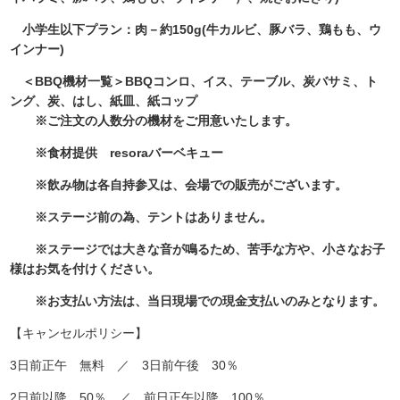
小学生以下プラン：肉－約150g(牛カルビ、豚バラ、鶏もも、ウ
インナー)
＜BBQ機材一覧＞BBQコンロ、イス、テーブル、炭バサミ、ト
ング、炭、はし、紙皿、紙コップ
※ご注文の人数分の機材をご用意いたします。
※食材提供 resoraバーベキュー
※飲み物は各自持参又は、会場での販売がございます。
※ステージ前の為、テントはありません。
※ステージでは大きな音が鳴るため、苦手な方や、
小さなお子
様はお気を付けください。
※お支払い方法は、当日現場での現金支払いのみとなります。
【キャンセルポリシー】
3日前正午 無料 ／ 3日前午後 30％
2日前以降 50％ ／ 前日正午以降 100％