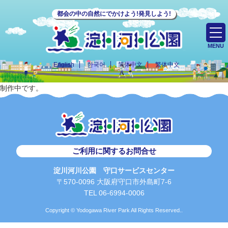
都会の中の自然にでかけよう!発見しよう!
MENU
English
한국어
简体中文
繁体中文
制作中です。
ご利用に関するお問合せ
淀川河川公園 守口サービスセンター
〒570-0096 大阪府守口市外島町7-6
TEL 06-6994-0006
Copyright © Yodogawa River Park All Rights Reserved..