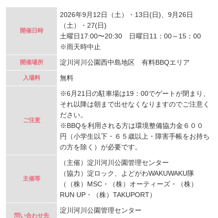
2026年9月12日（土）・13日(日)、9月26日
（土）・27(日)
開催日時
土曜日17:00〜20:30 日曜日11：00～15：00
※雨天時中止
淀川河川公園西中島地区 有料BBQエリア
開催場所
無料
入場料
※6月21日の駐車場は19：00でゲートが閉まり、
それ以降は朝まで出せなくなりますのでご注意く
ださい。
ご注意
※BBQを利用される方は環境整備協力金６００
円（小学生以下・６５歳以上・障害手帳をお持ち
の方を除く）が必要です。
（主催）淀川河川公園管理センター
（協力）淀ロック、よどがわWAKUWAKU隊
主催等
（（株）MSC・（株）オーティーズ・（株）
RUN UP・（株）TAKUPORT）
淀川河川公園管理センター
問い合わせ先