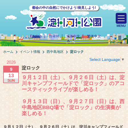
都会の中の自然にでかけよう!発見しよう!
MENU
English
한국어
简体中文
繁体中文
ホーム
イベント情報
西中島地区
淀ロック
Select Language
▼
2026
淀ロック
9
13
９月１２日（土）、９月２６日（土）は、淀
SUN
川キャンプフィールドで「淀ロック」のアコ
ースティックライブが楽しめる！
９月１３日（日）、９月２７日（日）は、西
中島地区BBQ場で「淀ロック」の生演奏が
楽しめる！
９月１２日（土）、９月２６日（土）は、淀川キャンプフィールド