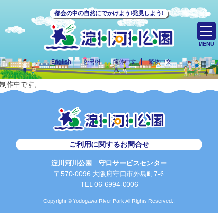
都会の中の自然にでかけよう!発見しよう!
MENU
English
한국어
简体中文
繁体中文
制作中です。
ご利用に関するお問合せ
淀川河川公園 守口サービスセンター
〒570-0096 大阪府守口市外島町7-6
TEL 06-6994-0006
Copyright © Yodogawa River Park All Rights Reserved..