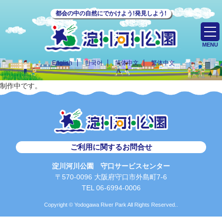
都会の中の自然にでかけよう!発見しよう!
MENU
English
한국어
简体中文
繁体中文
制作中です。
ご利用に関するお問合せ
淀川河川公園 守口サービスセンター
〒570-0096 大阪府守口市外島町7-6
TEL 06-6994-0006
Copyright © Yodogawa River Park All Rights Reserved..