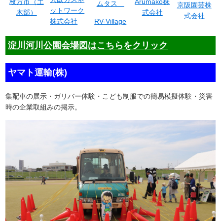
枚方市（土
Arumako株
ムタス
京阪園芸株
ットワーク
木部）
式会社
式会社
株式会社
RV-Village
淀川河川公園会場図はこちらをクリック
ヤマト運輸(株)
集配車の展示・ガリバー体験・こども制服での簡易模擬体験・災害
時の企業取組みの掲示。