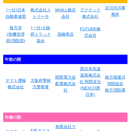
淀川河川事
(一社)日本
株式会社ス
WHILL株式
アクテック
務所
自動車連盟
トリーモ
会社
株式会社
枚方市
(一社)大阪
FUTURE株
(危機管理
府トラック
高橋商店
式会社
部/消防団)
協会
午前の部
西日本高速
道路株式会
関西電力送
枚方寝屋川
ヤマト運輸
大阪府警枚
社 関西支社
配電株式会
消防組合
株式会社
方警察署
(NEXCO西
社
枚方消防署
日本)
午後の部
有限会社ラ
大阪ガスネ