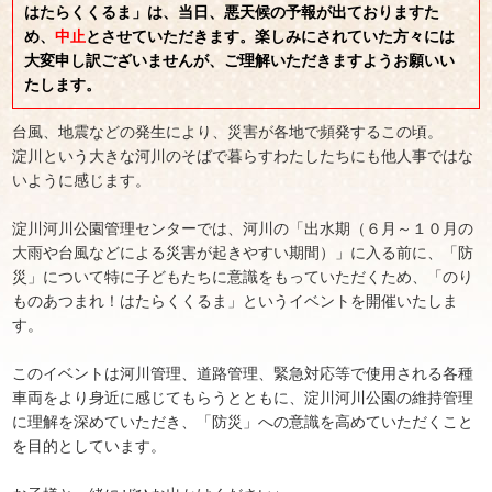
はたらくくるま」は、当日、悪天候の予報が出ておりますた
め、
中止
とさせていただきます。楽しみにされていた方々には
大変申し訳ございませんが、ご理解いただきますようお願いい
たします。
台風、地震などの発生により、災害が各地で頻発するこの頃。
淀川という大きな河川のそばで暮らすわたしたちにも他人事ではな
いように感じます。
淀川河川公園管理センターでは、河川の「出水期（６月～１０月の
大雨や台風などによる災害が起きやすい期間）」に入る前に、「防
災」について特に子どもたちに意識をもっていただくため、「のり
ものあつまれ！はたらくくるま」というイベントを開催いたしま
す。
このイベントは河川管理、道路管理、緊急対応等で使用される各種
車両をより身近に感じてもらうとともに、淀川河川公園の維持管理
に理解を深めていただき、「防災」への意識を高めていただくこと
を目的としています。