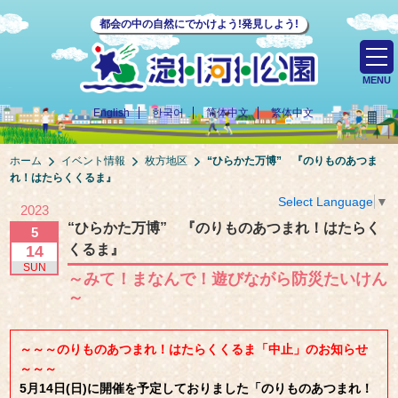
都会の中の自然にでかけよう!発見しよう!
MENU
English
한국어
简体中文
繁体中文
ホーム
イベント情報
枚方地区
“ひらかた万博” 『のりものあつま
れ！はたらくくるま』
Select Language
▼
2023
“ひらかた万博” 『のりものあつまれ！はたらく
5
くるま』
14
SUN
～みて！まなんで！遊びながら防災たいけん
～
～～～のりものあつまれ！はたらくくるま「中止」のお知らせ
～～～
5月14日(日)に開催を予定しておりました「のりものあつまれ！