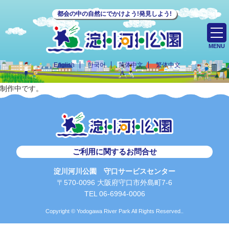
都会の中の自然にでかけよう!発見しよう!
MENU
English
한국어
简体中文
繁体中文
制作中です。
ご利用に関するお問合せ
淀川河川公園 守口サービスセンター
〒570-0096 大阪府守口市外島町7-6
TEL 06-6994-0006
Copyright © Yodogawa River Park All Rights Reserved..