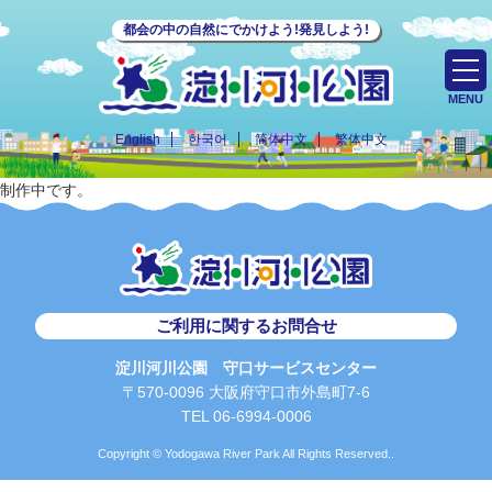
都会の中の自然にでかけよう!発見しよう!
MENU
English
한국어
简体中文
繁体中文
制作中です。
ご利用に関するお問合せ
淀川河川公園 守口サービスセンター
〒570-0096 大阪府守口市外島町7-6
TEL 06-6994-0006
Copyright © Yodogawa River Park All Rights Reserved..