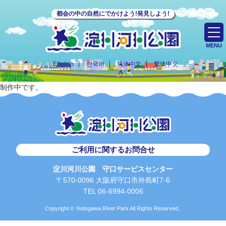
都会の中の自然にでかけよう!発見しよう!
MENU
English
한국어
简体中文
繁体中文
制作中です。
ご利用に関するお問合せ
淀川河川公園 守口サービスセンター
〒570-0096 大阪府守口市外島町7-6
TEL 06-6994-0006
Copyright © Yodogawa River Park All Rights Reserved..