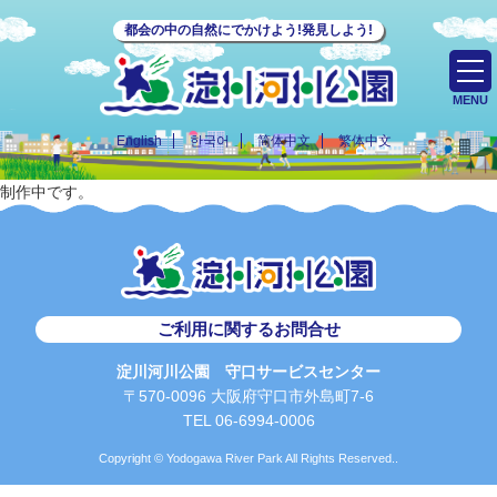
都会の中の自然にでかけよう!発見しよう!
MENU
English
한국어
简体中文
繁体中文
制作中です。
ご利用に関するお問合せ
淀川河川公園 守口サービスセンター
〒570-0096 大阪府守口市外島町7-6
TEL 06-6994-0006
Copyright © Yodogawa River Park All Rights Reserved..