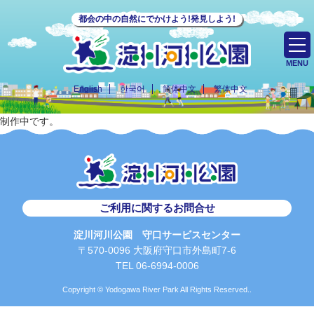
都会の中の自然にでかけよう!発見しよう!
MENU
English
한국어
简体中文
繁体中文
制作中です。
ご利用に関するお問合せ
淀川河川公園 守口サービスセンター
〒570-0096 大阪府守口市外島町7-6
TEL 06-6994-0006
Copyright © Yodogawa River Park All Rights Reserved..