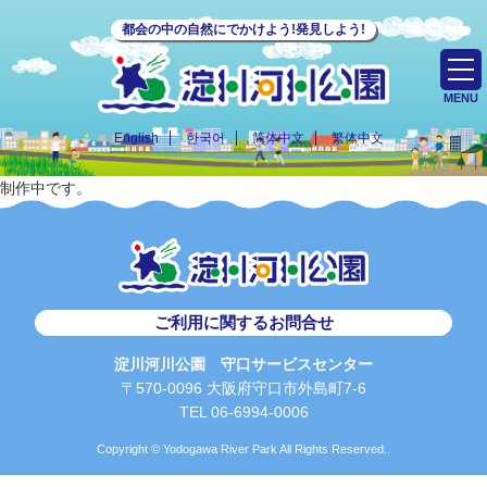
都会の中の自然にでかけよう!発見しよう!
MENU
English
한국어
简体中文
繁体中文
制作中です。
ご利用に関するお問合せ
淀川河川公園 守口サービスセンター
〒570-0096 大阪府守口市外島町7-6
TEL 06-6994-0006
Copyright © Yodogawa River Park All Rights Reserved..