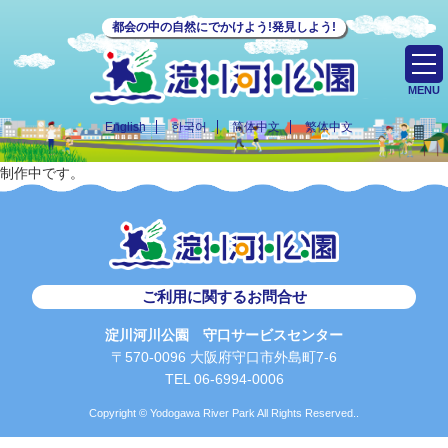
都会の中の自然にでかけよう!発見しよう!
MENU
English
한국어
简体中文
繁体中文
制作中です。
ご利用に関するお問合せ
淀川河川公園 守口サービスセンター
〒570-0096 大阪府守口市外島町7-6
TEL 06-6994-0006
Copyright © Yodogawa River Park All Rights Reserved..