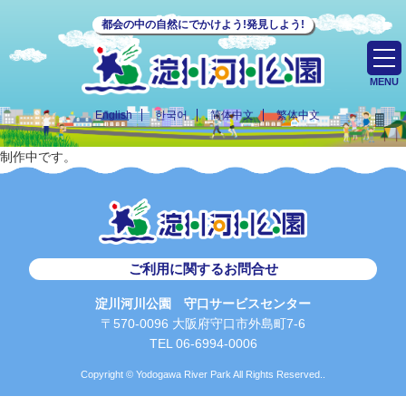
都会の中の自然にでかけよう!発見しよう!
MENU
English
한국어
简体中文
繁体中文
制作中です。
ご利用に関するお問合せ
淀川河川公園 守口サービスセンター
〒570-0096 大阪府守口市外島町7-6
TEL 06-6994-0006
Copyright © Yodogawa River Park All Rights Reserved..