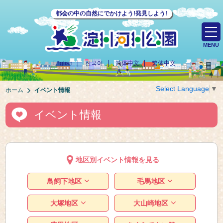
都会の中の自然にでかけよう!発見しよう!
MENU
English
한국어
简体中文
繁体中文
Select Language
▼
ホーム
イベント情報
イベント情報
地区別イベント情報を見る
鳥飼下地区
毛馬地区
大塚地区
大山崎地区