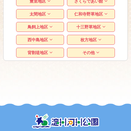
豊里地区
さくらであい館
太間地区
仁和寺野草地区
鳥飼上地区
十三野草地区
西中島地区
枚方地区
背割堤地区
その他