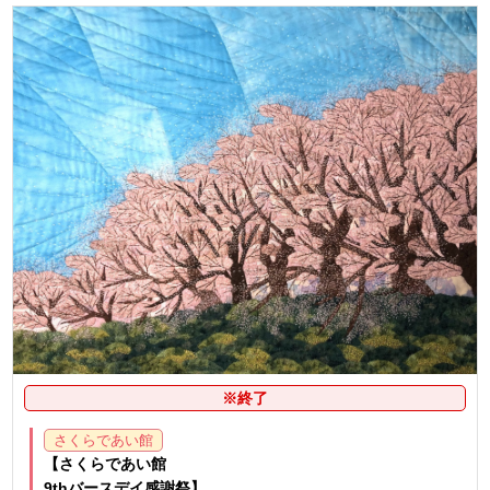
※終了
さくらであい館
【さくらであい館
9thバースデイ感謝祭】