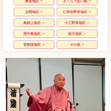
豊里地区
さくらであい館
太間地区
仁和寺野草地区
鳥飼上地区
十三野草地区
西中島地区
枚方地区
背割堤地区
その他