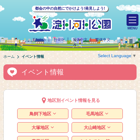
都会の中の自然にでかけよう!発見しよう!
MENU
English
한국어
简体中文
繁体中文
Select Language
▼
ホーム
イベント情報
イベント情報
地区別イベント情報を見る
鳥飼下地区
毛馬地区
大塚地区
大山崎地区