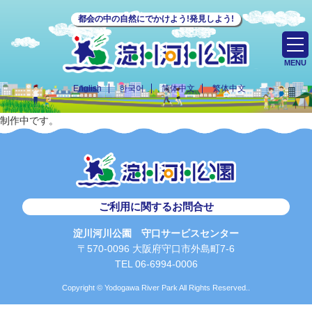
都会の中の自然にでかけよう!発見しよう!
MENU
English
한국어
简体中文
繁体中文
制作中です。
ご利用に関するお問合せ
淀川河川公園 守口サービスセンター
〒570-0096 大阪府守口市外島町7-6
TEL 06-6994-0006
Copyright © Yodogawa River Park All Rights Reserved..