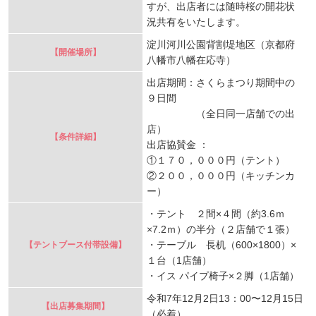
すが、出店者には随時桜の開花状
況共有をいたします。
淀川河川公園背割堤地区（京都府
【開催場所】
八幡市八幡在応寺）
出店期間：さくらまつり期間中の
９日間
（全日同一店舗での出
店）
【条件詳細】
出店協賛金 ：
①１７０，０００円（テント）
②２００，０００円（キッチンカ
ー）
・テント ２間×４間（約3.6ｍ
×7.2ｍ）の半分（２店舗で１張）
・テーブル 長机（600×1800）×
【テントブース付帯設備】
１台（1店舗）
・イス パイプ椅子×２脚（1店舗）
令和7年12月2日13：00〜12月15日
【出店募集期間】
（必着）