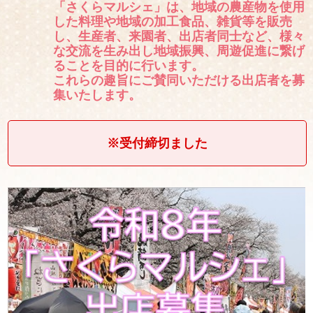
「さくらマルシェ」は、地域の農産物を使用
した料理や地域の加工食品、雑貨等を販売
し、生産者、来園者、出店者同士など、様々
な交流を生み出し地域振興、周遊促進に繋げ
ることを目的に行います。
これらの趣旨にご賛同いただける出店者を募
集いたします。
※受付締切ました