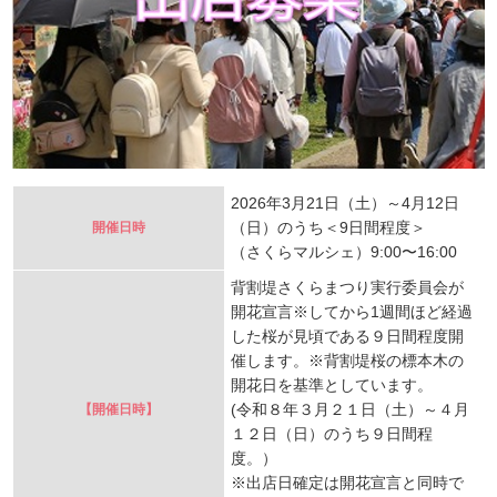
2026年3月21日（土）～4月12日
（日）のうち＜9日間程度＞
開催日時
（さくらマルシェ）9:00〜16:00
背割堤さくらまつり実行委員会が
開花宣言※してから1週間ほど経過
した桜が見頃である９日間程度開
催します。※背割堤桜の標本木の
開花日を基準としています。
(令和８年３月２１日（土）～４月
【開催日時】
１２日（日）のうち９日間程
度。）
※出店日確定は開花宣言と同時で