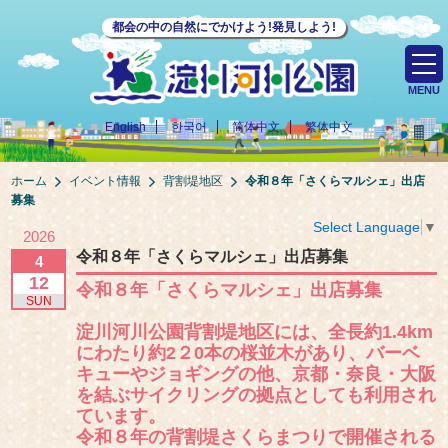
都会の中の自然にでかけよう!発見しよう!
MENU
English
한국어
简体中文
繁体中文
ホーム
イベント情報
背割堤地区
令和８年「さくらマルシェ」出店
募集
Select Language
▼
2026
令和８年「さくらマルシェ」出店募集
4
12
令和８年「さくらマルシェ」出店募集
SUN
淀川河川公園背割堤地区には、全長約1.4km
にわたり約2２0本の桜並木があり、バーベ
キューやジョギングの他、京都・奈良・大阪
を結ぶサイクリングの拠点としても利用され
ています。
令和８年の背割堤さくらまつりで開催される