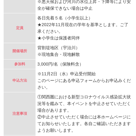
※悪天候および河川の水位上昇・下降等により安
全が確保できない場合は中止
各日先着５名（小学生以上）
★2022年11月現在の学年を基準とします。ご了
定員
承ください。
★小学生は保護者同伴
背割堤地区（宇治川）
開催場所
※現地集合・現地解散
3,000円/名（保険料含）
参加料
※11月2日（水）申込受付開始
このページにある申込フォームからお申込みくだ
申込方法
さい。
①関西圏における新型コロナウイルス感染拡大状
況等を鑑みて、本イベントを中止させていただく
場合があります。
注意事項
②中止させていただく場合には本ホームページに
てお知らせいたします。各自ご確認いただきます
ようお願いします。