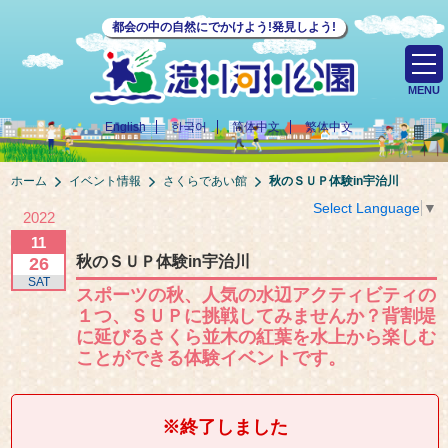
都会の中の自然にでかけよう!発見しよう!
MENU
English
한국어
简体中文
繁体中文
ホーム
イベント情報
さくらであい館
秋のＳＵＰ体験in宇治川
Select Language
▼
2022
11
秋のＳＵＰ体験in宇治川
26
SAT
スポーツの秋、人気の水辺アクティビティの
１つ、ＳＵＰに挑戦してみませんか？背割堤
に延びるさくら並木の紅葉を水上から楽しむ
ことができる体験イベントです。
※終了しました