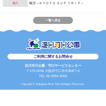
颯浮～ＫＹＯＴＯ ＳＵＰ ＴＲＩＰ～
協力
一覧へ戻る
ご利用に関するお問合せ
淀川河川公園 守口サービスセンター
〒570-0096 大阪府守口市外島町7-6
TEL 06-6994-0006
Copyright © Yodogawa River Park All Rights Reserved..