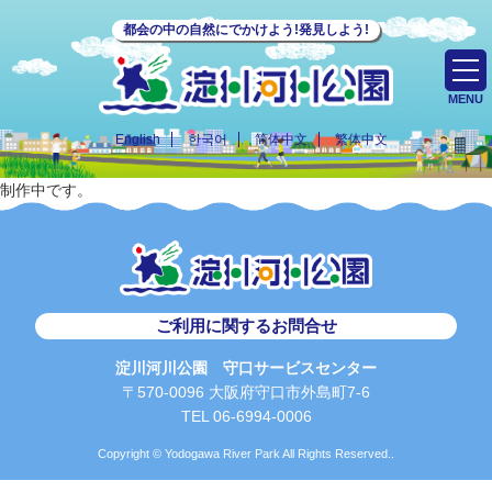
都会の中の自然にでかけよう!発見しよう!
MENU
English
한국어
简体中文
繁体中文
制作中です。
ご利用に関するお問合せ
淀川河川公園 守口サービスセンター
〒570-0096 大阪府守口市外島町7-6
TEL 06-6994-0006
Copyright © Yodogawa River Park All Rights Reserved..