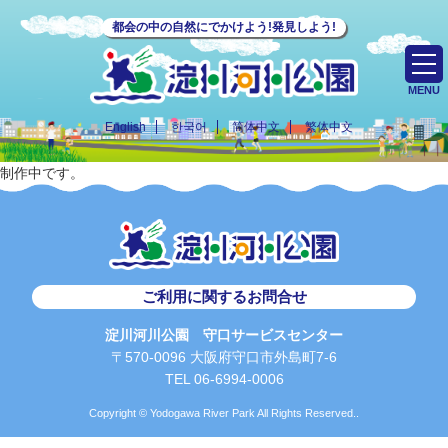
都会の中の自然にでかけよう!発見しよう!
MENU
English
한국어
简体中文
繁体中文
制作中です。
ご利用に関するお問合せ
淀川河川公園 守口サービスセンター
〒570-0096 大阪府守口市外島町7-6
TEL 06-6994-0006
Copyright © Yodogawa River Park All Rights Reserved..