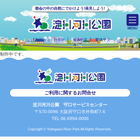
都会の中の自然にでかけよう!発見しよう!
MENU
English
한국어
简体中文
繁体中文
制作中です。
ご利用に関するお問合せ
淀川河川公園 守口サービスセンター
〒570-0096 大阪府守口市外島町7-6
TEL 06-6994-0006
Copyright © Yodogawa River Park All Rights Reserved..