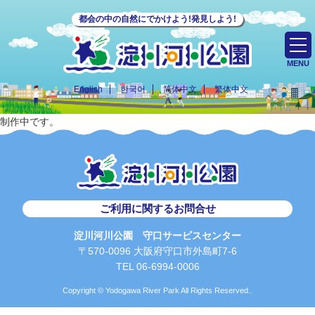
都会の中の自然にでかけよう!発見しよう!
MENU
English
한국어
简体中文
繁体中文
制作中です。
ご利用に関するお問合せ
淀川河川公園 守口サービスセンター
〒570-0096 大阪府守口市外島町7-6
TEL 06-6994-0006
Copyright © Yodogawa River Park All Rights Reserved..