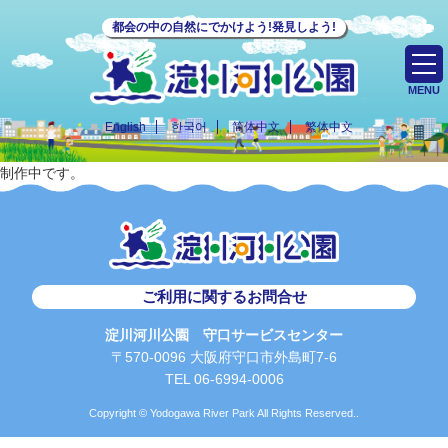
都会の中の自然にでかけよう!発見しよう!
MENU
English
한국어
简体中文
繁体中文
制作中です。
ご利用に関するお問合せ
淀川河川公園 守口サービスセンター
〒570-0096 大阪府守口市外島町7-6
TEL 06-6994-0006
Copyright © Yodogawa River Park All Rights Reserved..