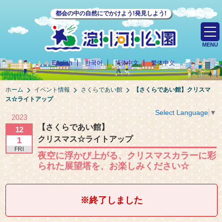
都会の中の自然にでかけよう!発見しよう!
MENU
English
한국어
简体中文
繁体中文
ホーム
イベント情報
さくらであい館
【さくらであい館】
クリスマ
ス☆ライトアップ
Select Language
▼
2023
【さくらであい館】
12
クリスマス☆ライトアップ
1
FRI
夜空に浮かび上がる、クリスマスカラーに彩
られた展望塔を、お楽しみください☆
※終了しました