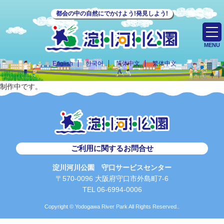
都会の中の自然にでかけよう!発見しよう!
MENU
English
한국어
简体中文
繁体中文
制作中です。
ご利用に関するお問合せ
淀川河川公園 守口サービスセンター
〒570-0096 大阪府守口市外島町7-6
TEL 06-6994-0006
Copyright © Yodogawa River Park All Rights Reserved..