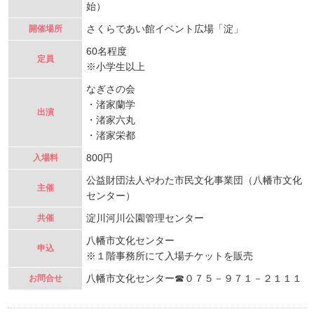
始）
さくらであい館イベント広場「淀」
開催場所
60名程度
定員
※小学生以上
なぎさの会
・渚家蘭学
出演
・渚家六丸
・渚家栄都
800円
入場料
公益財団法人やわた市民文化事業団（八幡市文化
主催
センター）
淀川河川公園管理センター
共催
八幡市文化センター
申込
※１階事務所にて入場チケットを販売
八幡市文化センター☎０７５－９７１－２１１１
お問合せ