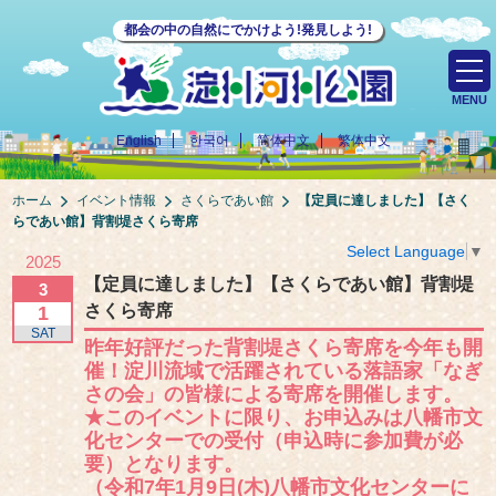
都会の中の自然にでかけよう!発見しよう!
MENU
English
한국어
简体中文
繁体中文
ホーム
イベント情報
さくらであい館
【定員に達しました】【さく
らであい館】背割堤さくら寄席
Select Language
▼
2025
【定員に達しました】【さくらであい館】背割堤
3
さくら寄席
1
SAT
昨年好評だった背割堤さくら寄席を今年も開
催！淀川流域で活躍されている落語家「なぎ
さの会」の皆様による寄席を開催します。
★このイベントに限り、お申込みは八幡市文
化センターでの受付（申込時に参加費が必
要）となります。
（令和7年1月9日(木)八幡市文化センターに