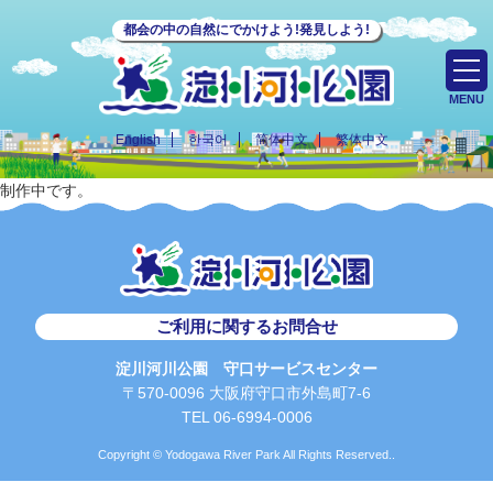
都会の中の自然にでかけよう!発見しよう!
MENU
English
한국어
简体中文
繁体中文
制作中です。
ご利用に関するお問合せ
淀川河川公園 守口サービスセンター
〒570-0096 大阪府守口市外島町7-6
TEL 06-6994-0006
Copyright © Yodogawa River Park All Rights Reserved..