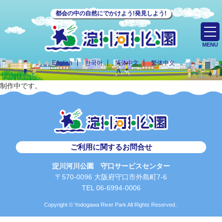
都会の中の自然にでかけよう!発見しよう!
MENU
English
한국어
简体中文
繁体中文
制作中です。
ご利用に関するお問合せ
淀川河川公園 守口サービスセンター
〒570-0096 大阪府守口市外島町7-6
TEL 06-6994-0006
Copyright © Yodogawa River Park All Rights Reserved..