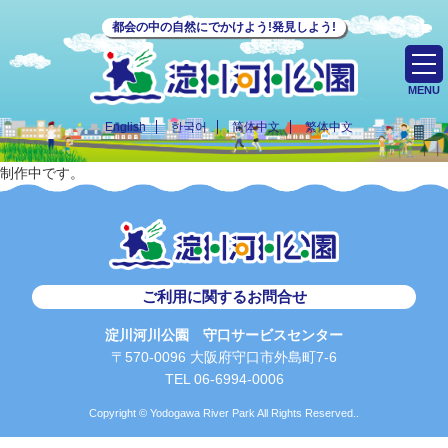
都会の中の自然にでかけよう!発見しよう!
MENU
English
한국어
简体中文
繁体中文
制作中です。
ご利用に関するお問合せ
淀川河川公園 守口サービスセンター
〒570-0096 大阪府守口市外島町7-6
TEL 06-6994-0006
Copyright © Yodogawa River Park All Rights Reserved..