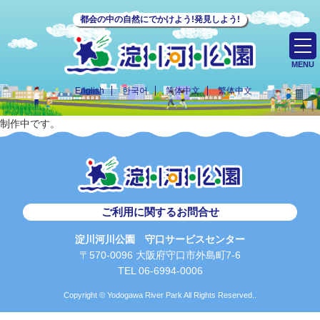
都会の中の自然にでかけよう!発見しよう!
MENU
English
한국어
简体中文
繁体中文
制作中です。
ご利用に関するお問合せ
淀川河川公園 守口サービスセンター
〒570-0096 大阪府守口市外島町7-6
TEL 06-6994-0006
Copyright © Yodogawa River Park All Rights Reserved..