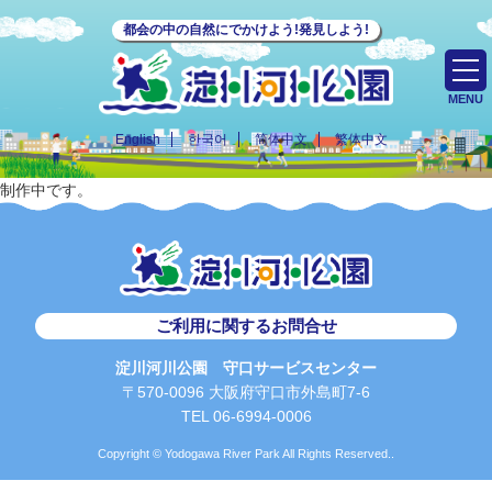
都会の中の自然にでかけよう!発見しよう!
MENU
English
한국어
简体中文
繁体中文
制作中です。
ご利用に関するお問合せ
淀川河川公園 守口サービスセンター
〒570-0096 大阪府守口市外島町7-6
TEL 06-6994-0006
Copyright © Yodogawa River Park All Rights Reserved..