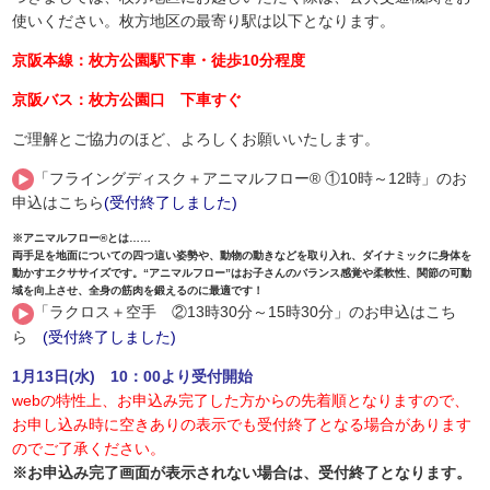
使いください。枚方地区の最寄り駅は以下となります。
京阪本線：枚方公園駅下車・徒歩10分程度
京阪バス：枚方公園口 下車すぐ
ご理解とご協力のほど、よろしくお願いいたします。
「フライングディスク＋アニマルフロー® ①10時～12時」のお
申込はこちら
(受付終了しました)
※アニマルフロー®︎とは……
両手足を地面についての四つ這い姿勢や、動物の動きなどを取り入れ、ダイナミックに身体を
動かすエクササイズです。“アニマルフロー”はお子さんのバランス感覚や柔軟性、関節の可動
域を向上させ、全身の筋肉を鍛えるのに最適です！
「ラクロス＋空手 ②13時30分～15時30分」のお申込はこち
ら
(受付終了しました)
1月13日(水) 10：00より受付開始
webの特性上、お申込み完了した方からの先着順となりますので、
お申し込み時に空きありの表示でも受付終了となる場合があります
のでご了承ください。
※お申込み完了画面が表示されない場合は、受付終了となります。