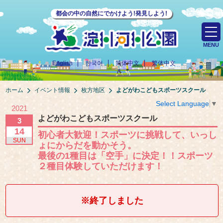
都会の中の自然にでかけよう!発見しよう!
MENU
English
한국어
简体中文
繁体中文
ホーム
イベント情報
枚方地区
よどがわこどもスポーツスクール
Select Language
▼
2021
よどがわこどもスポーツスクール
3
14
初心者大歓迎！スポーツに挑戦して、いっし
SUN
ょにからだを動かそう。
最後の1種目は「空手」に決定！！スポーツ
２種目体験していただけます！
※終了しました