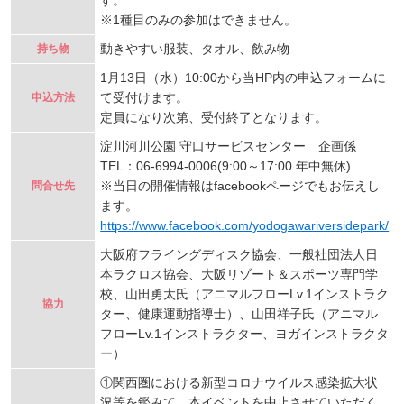
※1種目のみの参加はできません。
動きやすい服装、タオル、飲み物
持ち物
1月13日（水）10:00から当HP内の申込フォームに
て受付けます。
申込方法
定員になり次第、受付終了となります。
淀川河川公園 守口サービスセンター 企画係
TEL：06-6994-0006(9:00～17:00 年中無休)
※当日の開催情報はfacebookページでもお伝えし
問合せ先
ます。
https://www.facebook.com/yodogawariversidepark/
大阪府フライングディスク協会、一般社団法人日
本ラクロス協会、大阪リゾート＆スポーツ専門学
校、山田勇太氏（アニマルフローLv.1インストラク
協力
ター、健康運動指導士）、山田祥子氏（アニマル
フローLv.1インストラクター、ヨガインストラクタ
ー）
①関西圏における新型コロナウイルス感染拡大状
況等を鑑みて、本イベントを中止させていただく