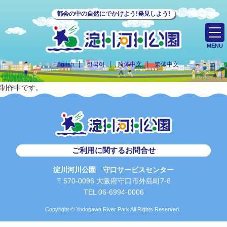
都会の中の自然にでかけよう!発見しよう!
MENU
English
한국어
简体中文
繁体中文
制作中です。
ご利用に関するお問合せ
淀川河川公園 守口サービスセンター
〒570-0096 大阪府守口市外島町7-6
TEL 06-6994-0006
Copyright © Yodogawa River Park All Rights Reserved..