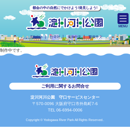
都会の中の自然にでかけよう!発見しよう!
MENU
English
한국어
简体中文
繁体中文
制作中です。
ご利用に関するお問合せ
淀川河川公園 守口サービスセンター
〒570-0096 大阪府守口市外島町7-6
TEL 06-6994-0006
Copyright © Yodogawa River Park All Rights Reserved..