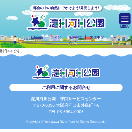
都会の中の自然にでかけよう!発見しよう!
MENU
English
한국어
简体中文
繁体中文
制作中です。
ご利用に関するお問合せ
淀川河川公園 守口サービスセンター
〒570-0096 大阪府守口市外島町7-6
TEL 06-6994-0006
Copyright © Yodogawa River Park All Rights Reserved..