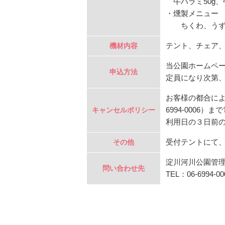
牛ハラミ50g、
・燻製メニュー
ちくわ、うず
テント、チェア
機材内容
当公園ホームペ
申込方法
定員になり次第
お客様の都合によ
6994-0006
キャンセルポリシー
利用日の３日前の
受付テントにて
その他
淀川河川公園管
問い合わせ先
TEL：06-6994-00