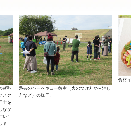
食材
の新型
過去のバーベキュー教室（火のつけ方から消し
マスク
方など）の様子。
同士を
しなが
だいた
しま