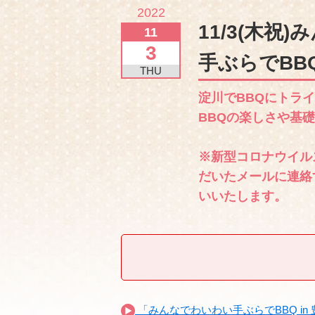
2022
11/3(木祝
11
3
手ぶらでBB
THU
淀川でBBQにトラ
BBQの楽しさや基
※新型コロナウイル
だいたメールに連絡
いいたします。
「みんなでわいわい手ぶらでBBQ in