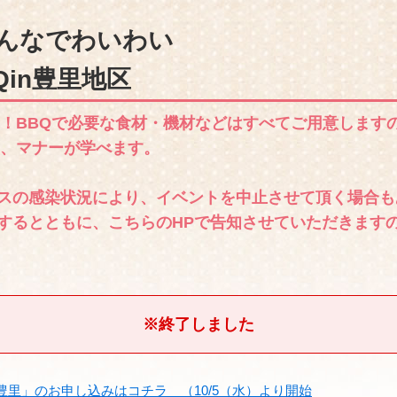
)みんなでわいわい
Qin豊里地区
イ！BBQで必要な食材・機材などはすべてご用意します
礎、マナーが学べます。
スの感染状況により、イベントを中止させて頂く場合も
するとともに、こちらのHPで告知させていただきます
※終了しました
 豊里」のお申し込みはコチラ （10/5（水）より開始