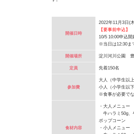
2022年11月3日(木祝
【要事前申込】
開催日時
10/5 10:00申込
※当日は12:3
淀川河川公園 
開催場所
先着150名
定員
大人（中学生以上）
小人（小学生以下）
参加費
※食事が必要で
・大人メニュー
牛ハラミ50g、
ポップコーン
・小人メニュー
食材内容