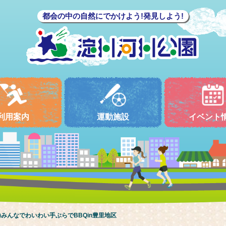
都会の中の自然にでかけよう!発見しよう!
利用案内
運動施設
イベント
木祝)みんなでわいわい
手ぶらでBBQin豊里地区