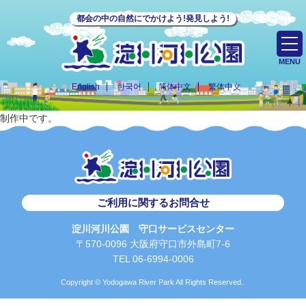
都会の中の自然にでかけよう!発見しよう!
MENU
English
한국어
简体中文
繁体中文
制作中です。
ご利用に関するお問合せ
淀川河川公園 守口サービスセンター
〒570-0096 大阪府守口市外島町7-6
TEL 06-6994-0006
Copyright © Yodogawa River Park All Rights Reserved..