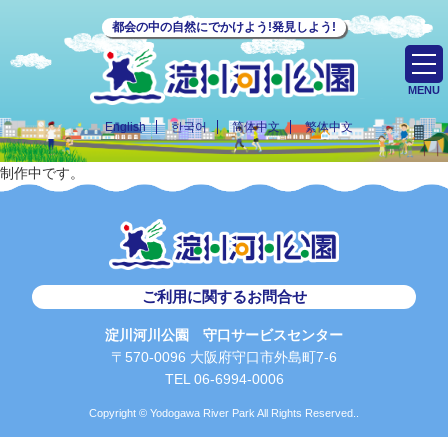
都会の中の自然にでかけよう!発見しよう!
MENU
English
한국어
简体中文
繁体中文
制作中です。
ご利用に関するお問合せ
淀川河川公園 守口サービスセンター
〒570-0096 大阪府守口市外島町7-6
TEL 06-6994-0006
Copyright © Yodogawa River Park All Rights Reserved..