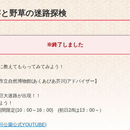
察と野草の迷路探検
※終了しました
に教えてもらってみてみよう！
市立自然博物館(あくあぴあ芥川)アドバイザー】
巨大迷路が出現！！
よう！
期間限定(10：00～16：00) (初日2/8は13：00～）
公園公式YOUTUBE)