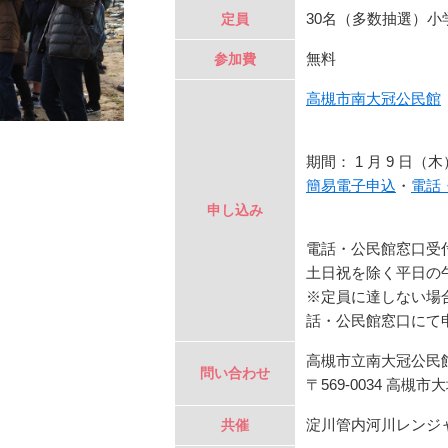
30名（多数抽選）
定員
無料
参加費
高槻市南大冠公民館
期間： 1 月 9 日（木
簡易電子申込
・
電話
申し込み
電話・公民館窓口受
土日祝を除く平日の
※定員に達しない場合は
話・公民館窓口にて
高槻市立南大冠公民
問い合わせ
〒569-0034 高槻市大塚町
淀川管内河川レンジ
共催