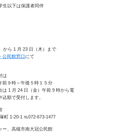
小学生以下は保護者同伴
）から 1 月 23 日（木）まで
・公民館窓口
にて
付は
午前９時～午後５時１５分
 1 月 24 日（金）午前 9 時から電
申込順で受付します。
館
 1-20-1 ℡072-673-1477
ャー、高槻市南大冠公民館