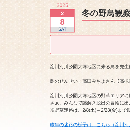
2025
冬の野鳥観
2
8
SAT
淀川河川公園大塚地区に来る鳥を先生
鳥のせんせい：高田みちよさん【高槻
淀川河川公園大塚地区の野草エリアに
さぁ、みんなで謎解き脱出の冒険に出
※野草迷路は、2/8(土)～2/28(金)まで
昨年の迷路の様子は、こちら（淀川河川