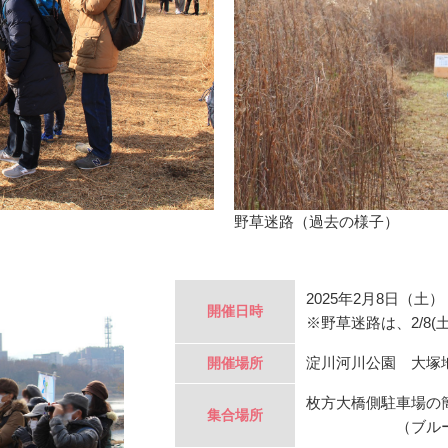
野草迷路（過去の様子）
2025年2月8日（土） 1
開催日時
※野草迷路は、2/8(土)
淀川河川公園 大塚
開催場所
枚方大橋側駐車場の
集合場所
（ブルーの河川