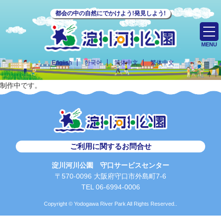
都会の中の自然にでかけよう!発見しよう!
MENU
English
한국어
简体中文
繁体中文
制作中です。
ご利用に関するお問合せ
淀川河川公園 守口サービスセンター
〒570-0096 大阪府守口市外島町7-6
TEL 06-6994-0006
Copyright © Yodogawa River Park All Rights Reserved..